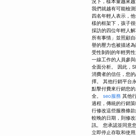
況下，樣本量越來越
我們就越有可能檢測
四名年輕人表示，他
樣的框架下，孩子很
採訪的四位年輕人解
所有事情」並照顧自
譽的壓力也被描述為
受性剝削的年輕男性
一線工作的人員參與
全面分析。 因此，
消費者的信任，您的
擇。 其他行銷平台
點擊付費來行銷您的
全。
seo服務
其他行
過程，傳統的行銷策略
行修改這些服務條款的
較晚的日期，則修改
訊。 您承認並同意
立即停止存取和使用