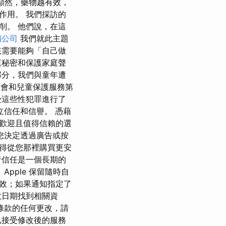
 顯然，藥物越有效，
作用。 我們採訪的
削。 他們說，在這
銷公司
我們就此主題
孩需要能夠「自己做
庭秘密和保護家庭聲
部分，我們與童年遭
社會和兒童保護服務第
受這些性犯罪進行了
立信任和信譽。 憑藉
歡迎且值得信賴的選
您決定透過廣告或按
得從您那裡購買更安
者信任是一個長期的
pple 保留隨時自
生效；如果通知指定了
效日期找到相關資
條款的任何更改，請
已接受修改後的服務