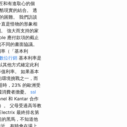
匠和有進取心的個
殘酷現實的結合。 透
的困難。 我們訪談
一直是怪物的形象相
。 強大而支持的家
le 應付款項的截止
方達成不同的書面協議。
利率（「基本利
數位行銷
基本利率是
或以其他方式確定此利
值利率。 如果基本
大的環境挑戰之一，而
時，23% 的歐洲受
德國消費者擔憂。
ssl
 和 Kantar 合作
）。 父母受過高等教
ectrix 最終排名第
組的黑馬，不知道他
接近，有時會在場上