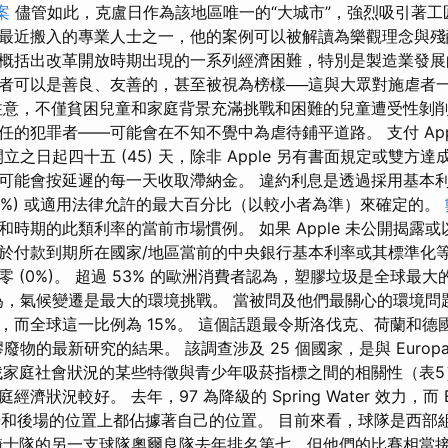
案
儘管如此，克盧日作為該地區唯一的“大城市”，強烈吸引著工
ajka 是最近搬入的專業人士之一，他的案例可以被解讀為樂觀理念與
概括出改革開放時期出現的一系列經濟困難，特別是製造業發展
者可以是善良、友善的，甚至被視為榜樣──這與大眾對施虐者
注意，不僅貧困兒童和家庭背景充滿挑戰和困難的兒童遭受性剝削
任的犯罪者——可能會在不知不覺中為虐待鋪平道路。 支付 App
票開立之日起四十五 (45) 天，除非 Apple 另有書面規定或雙
可能會按延遲的每一天收取滯納金。 違約利息是透過採用基本
(1%) 或適用法律允許的最大百分比（以較小者為準）來確定的。
和時期的此類利率的當前市場慣例。 如果 Apple 未公開揭露
於付款到期所在國家/地區當前的中央銀行基本利率或其標準化等
 (0%)。 超過 53% 的歐洲消費者認為，塑膠垃圾是全球最
認為，氣候變遷是最大的環境挑戰。 當被問及他們最關心的環境問題
，而全球這一比例為 15%。 這個話題最令斯洛伐克、荷蘭和
廢物的最新研究的結果。 該調查涉及 25 個國家，是與 Europanel
找家庭社會狀況的某些特徵與青少年吸菸指標之間的相關性（表5
狀況較好。 去年，97 為降級的 Spring Water 效力，而 El
前場和後場的位置上都佔據著自己的位置。 目前來看，球隊是西部
騎士隊的另一支球隊奧爾良隊去年排名第七，但他們的比賽相當