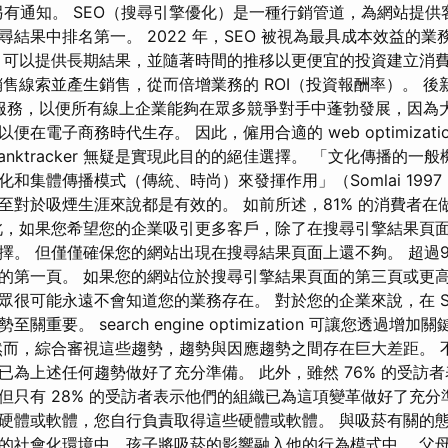
e 另有通知。 SEO（搜尋引擎優化）是一種行銷管道，為網站提
結果中排名第一。 2022 年，SEO 被視為最具成本效益的業
O 可以提供長期結果，並隨著時間的推移以更便宜的投資建立消費
銷售線索並產生銷售，從而倍增業務的 ROI（投資報酬率）。 
zation 服務，以便所有線上企業能夠在眾多競爭對手中蓬勃發展，因
在電子商務時代生存。 因此，僱用合適的 web optimizati
anktracker 無疑是實現此目的的絕佳選擇。 「文化傳播的一
和集體傳播模式（傳統、時尚）來發揮作用」（Somlai 1997
至對於吸煙生涯來說都是有效的。 如前所述，81% 的消費者在
，如果您希望您的企業吸引更多客戶，除了在搜尋引擎結果頁面 (
擇。 但僅僅確保您的網站出現在搜尋結果頁面上還不夠。 超過9
的第一頁。 如果您的網站位於搜尋引擎結果頁面的第三頁或更
眾很可能永遠不會知道您的業務存在。 對於您的企業來說，在 SE
重要。 search engine optimization 可讓您透過增
然而，綜合審視這些趨勢，趨勢與因應趨勢之間存在巨大差距。 
已為上述任何趨勢做好了充分準備。 此外，雖然 76% 的受訪
但只有 28% 的受訪者表示他們的組織已為這項變革做好了充分
硬體或軟體，您自行負責取得這些硬體或軟體。 與吸菸有關的
的社會化環境中，孩子將吸菸的影響融入他的行為模式中。 父