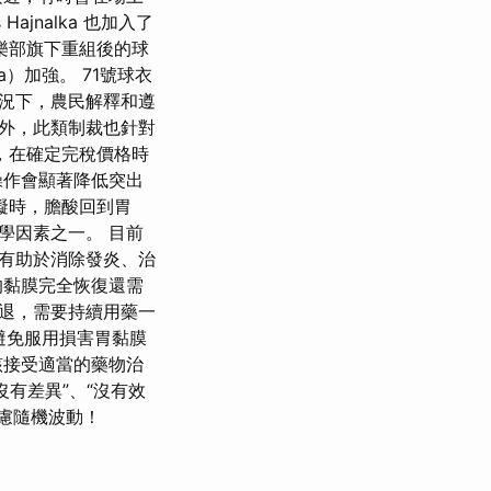
 Hajnalka 也加入了
樂部旗下重組後的球
ra）加強。 71號球衣
情況下，農民解釋和遵
外，此類制裁也針對
，在確定完稅價格時
操作會顯著降低突出
礙時，膽酸回到胃
學因素之一。 目前
有助於消除發炎、治
的黏膜完全恢復還需
消退，需要持續用藥一
避免服用損害胃黏膜
該接受適當的藥物治
有差異”、“沒有效
考慮隨機波動！