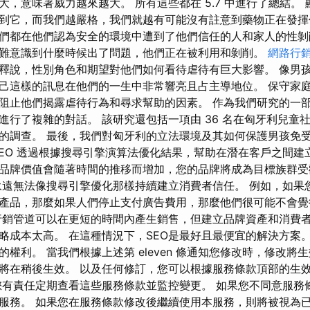
大，意味著威力越來越大。 所有這些都在 5.7 中進行了總結。
到它，而我們越嚴格，我們就越有可能沒有註意到藥物正在發揮
們都在他們認為安全的環境中遭到了他們信任的人和家人的性剝
難意識到什麼時候出了問題，他們正在被利用和剝削。
網路行
釋說，性別角色和期望對他們如何看待虐待有巨大影響。 像男
己這樣的訊息在他們的一生中非常響亮且占主導地位。 保守家
阻止他們揭露虐待行為和尋求幫助的因素。 作為我們研究的一
進行了複雜的對話。 該研究還包括一項由 36 名在匈牙利兒童
的調查。 最後，我們對匈牙利的立法環境及其如何保護男孩免
SEO 透過根據搜尋引擎演算法優化結果，幫助在潛在客戶之間建
品牌價值會隨著時間的推移而增加，您的品牌將成為目標族群受
永遠無法像搜尋引擎優化那樣持續建立消費者信任。 例如，如果
產品，那麼如果人們停止支付廣告費用，那麼他們很可能不會覺
銷管道可以在更短的時間內產生銷售，但建立品牌資產和消費
成本太高。 在這種情況下，SEO是最好且最便宜的解決方案。 A
權利。 當我們根據上述第 eleven 條通知您修改時，修改將
將在稍後生效。 以及任何修訂，您可以根據服務條款頂部的生
您有責任定期查看這些服務條款並監控變更。 如果您不同意服務
服務。 如果您在服務條款修改後繼續使用本服務，則將被視為