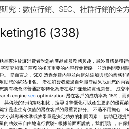
研究：數位行銷、SEO、社群行銷的全
keting16 (338)
重點是專注於讓消費者對您的產品或服務感興趣，最終目標是獲得銷
on 是關鍵字研究和電子商務的極其重要的內容行銷策略，並透過開發
戶。 簡而言之，SEO 透過創建內容並向網站添加與您的業務和
幫助您的網站排名。 潛在消費者透過自然搜尋結果找到您的內容
您將有機會將普通訪客轉化為潛在客戶並最終實現銷售。 成交
ch engine
seo
optimization 潛在客戶的成功率為 15%
因此，與傳統的行銷策略相比，搜尋引擎優化可以產生更多的優質
字是產生有價值的潛在客戶的最重要部分。 不過不用擔心，Rankt
本大小與顯著水準或效果量是決定功效的相同因素！ 借助已經提
量的功效來自由地進行實驗- 根據前面所說的，我們預計，在保