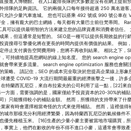
直接進入博物館。 在入口處排長隊的大多數是沒有在網上提前預
外排隊的足夠資訊。 它的兩個入口每年接待超過 250 萬名遊客
許少量汽車進城。 您也可以搭乘 492 號或 990 號公車在 Via 
全，擁有龐大的巴士網絡，每天都有大量巴士前往梵蒂岡。 Ranktr
zation 工具可以提供最明智的方法來建立您的品牌資產和消費者信任
成果，但這通常是短暫的。 SEO是一種可以提供長期效益的行銷
投資搜尋引擎優化將在更長的時間內提供有價值的結果。 例如
定停止支付廣告空間費用時，您將不再收到結果。 相比之下，SE
持續地提高您網站的線上知名度。 您的 search engine opti
來更多流量。 search engine optimization 服務也
的策略。 請記住，SEO 的成本完全取決於您提高企業線上形象
球遭受 COVID-19 大流行期間最嚴重的經濟衝擊之一後，許
 在特蘭西瓦尼亞，來自布拉索夫的公司利用了這一點，[22]來
另一方面，需要強調的是，國家僅給予投資資本的20-30%的補
司）只能獲得較小的補貼金額。 然而，所獲得的支持帶來了什
企業家有時會選擇相當奇怪的方式來使用補貼。 然而，這裡值得
的城市那樣充分利用經濟繁榮，因為特蘭西瓦尼亞的氣候條件不
也優先種植玉米。 [16]生產的少量小麥主要被當地市場購買，
，事實上，他們在歉收的年份不得不進口小麥，這通常會導致產