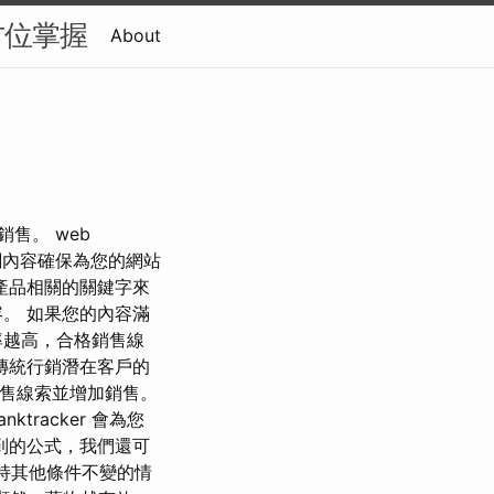
方位掌握
About
售。 web
相關內容確保為您的網站
產品相關的關鍵字來
。 如果您的內容滿
率越高，合格銷售線
，而傳統行銷潛在客戶的
銷售線索並增加銷售。
racker 會為您
到的公式，我們還可
持其他條件不變的情