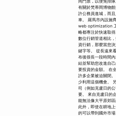
岡門票，以便免排隊
有關於梵蒂岡博物館
許公務員進城，而且只允
車。 羅馬市內設施齊
web optimi
略都專注於快速取得
數位行銷管道相比，
資行銷，那麼當您決
鍵字等。 從長遠來看，可
布後很長一段時間內就會帶
結並幫助您改進自己
要投資的金額。 在全
許多企業被迫關閉。
少利用這個機會。 
司（例如克盧日的公
要。 來自克盧日的
能無法像大平原郊區
此外，即使在耕地上
的可以帶到國外市場