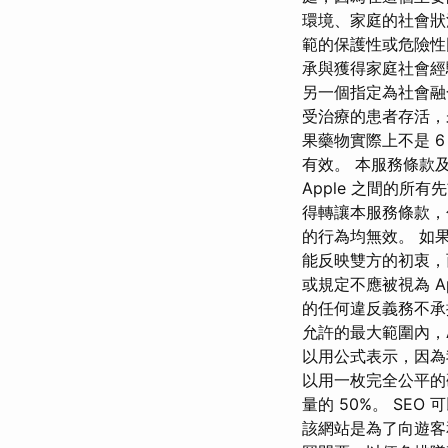
環境、家庭的社會狀
範的保護性或危險
承與獲得家庭社會經驗
另一個指定為社會融
受治療的患者存活，
果藥物實際上不是 
有效。 本服務條款及
Apple 之間的所
得轉讓本服務條款，
的行為均無效。 如
能反映雙方的初衷，
或規定不應被視為 A
的任何違反義務不承
允許的最大範圍內，A
以用公式表示，因為
以用一枚完全公平的
量的 50%。 SE
該網站是為了向遊客