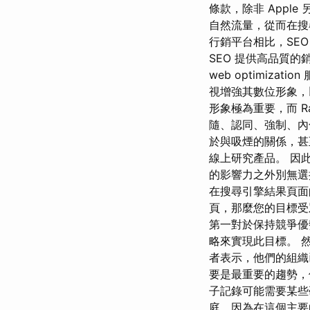
條款，除非 Appl
自然流量，從而在搜尋
行銷平台相比，SE
SEO 提供高品質的
web optimi
視增強其數位形象，以便
形象極為重要，而 R
隨、認同、強制、內化
於與吸煙的關係，甚
線上研究產品。 因此
的影響力之外別無選
在搜尋引擎結果頁面
頁，那麼您的目標受
第一對於保持競爭優勢至關
略來實現此目標。 
者表示，他們的組織
要是最重要的趨勢，
子記錄可能需要某些
庭，因為在這個主要