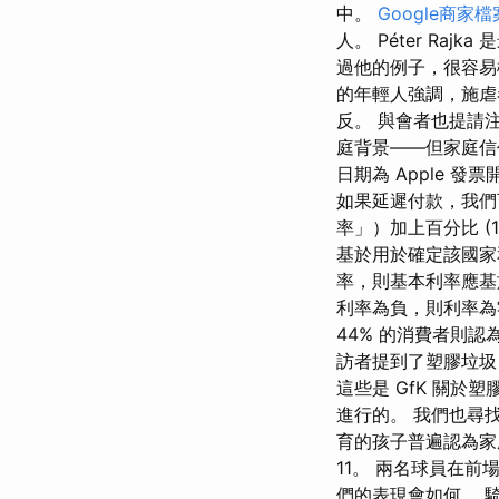
中。
Google商家檔
人。 Péter R
過他的例子，很容易
的年輕人強調，施虐
反。 與會者也提請
庭背景——但家庭信
日期為 Apple 發
如果延遲付款，我們
率」）加上百分比 
基於用於確定該國家
率，則基本利率應基
利率為負，則利率為零
44% 的消費者則
訪者提到了塑膠垃圾
這些是 GfK 關於塑膠
進行的。 我們也尋
育的孩子普遍認為家庭經濟
11。 兩名球員在
們的表現會如何。 