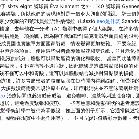
xty eight 號球員 Éva Klement 之外，140 號球員 Gyenes
比賽經驗，所以他們的表現絕對是一個令人興奮的問題。 騎士俱
少女隊的71號球員拉斯洛·桑德拉（László
seo是什麼
Szand
補強，去年他在一分球（A）類別中獲得了個人銀牌。 在許多
制措施是一項挑戰，因為除了俄羅斯對烏克蘭戰爭而實施的限制
些成員國也實施單方面國家製裁，情況變得更加複雜。 不要忘記
中包含的項目。 使用這些材料會導致壓花和雙送紙，並且老化
消化液的成分，膽酸可以幫助脂質的消化和吸收。 當幽門功能障
胃黏膜，引起胃痛等不適症狀，因此膽酸是造成胃黏膜損傷的化
鎂不僅可以中和胃酸，還可以與膽酸結合減少對胃黏膜的損傷，
治療後，許多胃痛患者的腹痛症狀在短時間內得到緩解，但受損
，大多數潰瘍需要常規治療4-6週，即症狀消失並不意味著病灶
eo
治療期間也必須戒菸戒酒，避免咖啡、濃茶等刺激性食物，
起居，避免過度緊張和疲勞。 一些有焦慮和憂鬱症狀的患者應
在醫學統計學中被稱為零假設，如上面的例子所示，它通常陳述“沒
、藥物在現實中不起作用等） 。 並且 \(p\)-值將顯示數據 - 