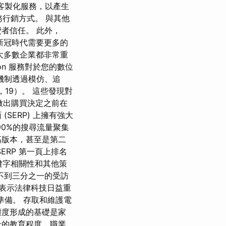
供客製化服務，以產生
務行銷方式。 與其他
者信任。 此外，
後新冠時代需要更多的
為大多數企業都非常重
on 服務對於您的數位
般機制透過模仿、追
，19）。 這些發現對
做出購買決定之前在
SERP) 上擁有強大
0%的搜尋流量聚集
高版本，甚至是第二
RP 第一頁上排名
加關鍵字相關性和其他策
不到三分之一的受訪
者表示法律科技日益重
準備。 存取和維護電
態度形成的基礎是家
母的教育程度、職業