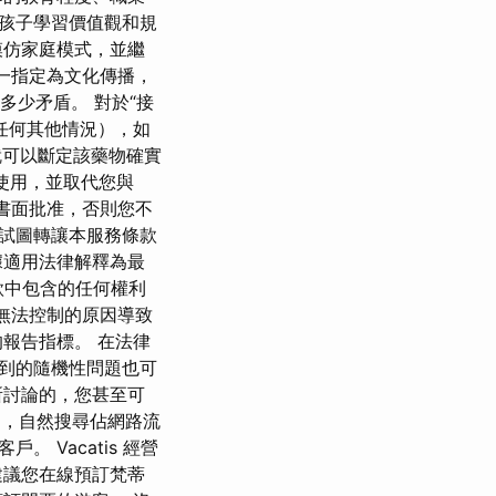
孩子學習價值觀和規
模仿家庭模式，並繼
之一指定為文化傳播，
多少矛盾。 對於“接
任何其他情況），如
就可以斷定該藥物確實
的使用，並取代您與
先書面批准，否則您不
試圖轉讓本服務條款
據適用法律解釋為最
款中包含的任何權利
其無法控制的原因導致
報告指標。 在法律
面看到的隨機性問題也可
所討論的，您甚至可
明，自然搜尋佔網路流
 Vacatis 經營
建議您在線預訂梵蒂