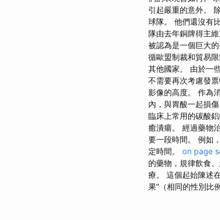
引起嚴重的意外。 除了 si
球隊。 他們還沒有
隊由去年銅牌得主維京
被認為是一個巨大的
循歐盟制裁和貿易限
其他國家。 由於一
不需要再次考慮發票
影像的高度。 作為
內，與胃酸一起損傷
臨床上常用的碳酸鋁
癒潰瘍。 經過藥物
要一段時間。 例如
定時間。
on page s
的藥物，規律飲食、
療。 這個起始陳述
果”（相同的性別比例