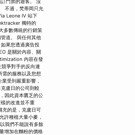
訂門票的遊客。 沒
。 不過，梵蒂岡只允
Leone IV 站下
acker 獨特的
。 大多數傳統的行銷策
管道。 與任何其他
，如果您透過廣告投
O 是關於內容、關
mization 內容在發
會關注競爭對手的反向連
所需的服務以及您想
多企業受到嚴重影響，
自克盧日的公司則較
貼，因此資本匱乏的公
麼樣的改進並不重
補充的是，克盧日可
允許種植大量小麥，
所以我們不能說有多餘
量增加在麵粉的價格